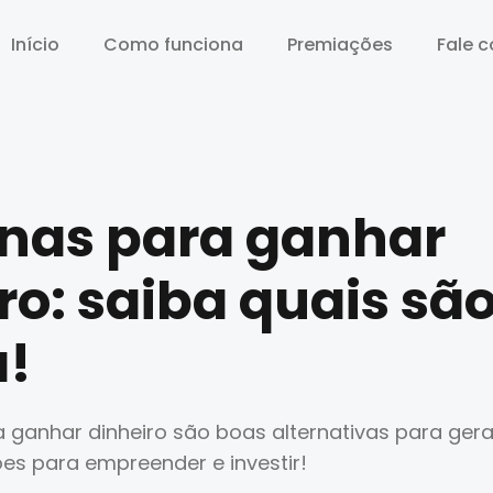
Início
Início
Como funciona
Como funciona
Premiações
Premiações
Fale 
Fale 
nas para ganhar
ro: saiba quais são
a!
ganhar dinheiro são boas alternativas para gera
es para empreender e investir!