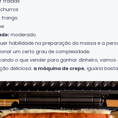
 fraldas
 churros
 frango
pe
ade:
moderado.
uer habilidade na preparação da massa e a pers
ionar um certo grau de complexidade.
scando
o que vender para ganhar dinheiro
, vamos
ção deliciosa:
a máquina de crepe
, iguaria bast