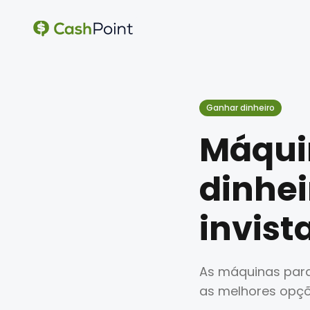
Ganhar dinheiro
Máqui
dinhei
invist
As máquinas para 
as melhores opçõ