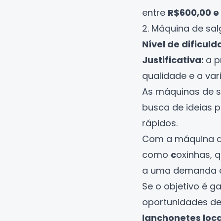
entre
R$600,00 e 
2. Máquina de sa
Nível de dificuld
Justificativa:
a p
qualidade e a var
As máquinas de s
busca de
ideias 
rápidos.
Com a máquina de
como
c
oxinhas, 
a uma demanda c
Se o objetivo é g
oportunidades de
lanchonetes loca