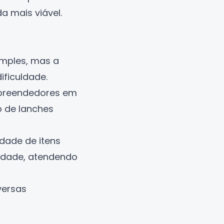
da mais viável.
imples, mas a
ificuldade.
mpreendedores em
 de lanches
dade de itens
idade, atendendo
versas