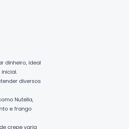
 dinheiro, ideal
nicial.
atender diversos
como Nutella,
nto e frango
de crepe varia