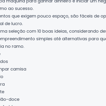
oa máquina para ganhar dinheiro e iniciar um neg
umo ao sucesso.
ntos que exigem pouco espaço, são fáceis de op
l de lucro.
a uma seleção com 10 boas ideias, considerando d
preendimento simples até alternativas para qu
ia no ramo.
e
ados
mpar camisa
lo
ra
te
dão-doce