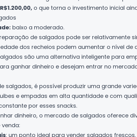
R$1.200,00,
o que torna o investimento inicial ain
lgados
ade:
baixo a moderado.
reparação de salgados pode ser relativamente s
iedade dos recheios podem aumentar o nível de d
algados são uma alternativa inteligente para e
para ganhar dinheiro
e desejam entrar no mercado
 salgados, é possível produzir uma grande varie
quibes e empadas em alta quantidade e com qual
onstante por esses snacks.
anhar dinheiro, o mercado de salgados oferece di
 venda:
is
: um ponto ideal para vender salgados frescos.