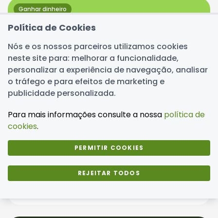
Ganhar dinheiro
Política de Cookies
Nós e os nossos parceiros utilizamos cookies
neste site para: melhorar a funcionalidade,
personalizar a experiência de navegação, analisar
o tráfego e para efeitos de marketing e
publicidade personalizada.
Para mais informações consulte a nossa
política de
cookies
.
PERMITIR COOKIES
Oração de São Cipriano para ganhar
REJEITAR TODOS
dinheiro e atrair riqueza
Equipe CashPoint
·
24 de fev de 2026