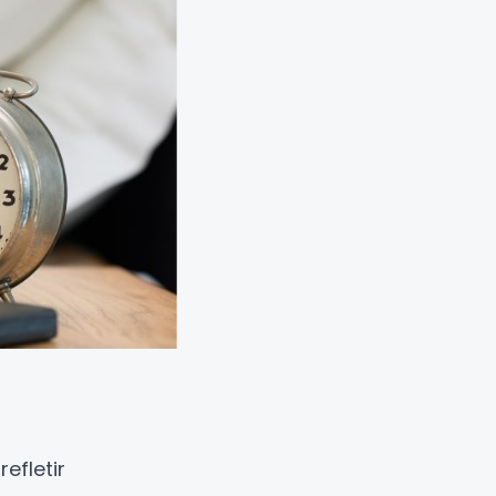
efletir