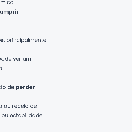
ômica.
cumprir
e,
principalmente
pode ser um
l.
edo de
perder
a ou receio de
ou estabilidade.