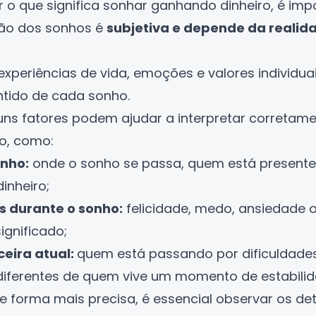
 o que significa sonhar ganhando dinheiro, é imp
ção dos sonhos é
subjetiva e depende da realid
periências de vida, emoções e valores individuai
ntido de cada sonho.
guns fatores podem ajudar a interpretar corretam
o, como:
onho:
onde o sonho se passa, quem está presente
inheiro;
s durante o sonho:
felicidade, medo, ansiedade o
ignificado;
ceira atual:
quem está passando por dificuldades
diferentes de quem vive um momento de estabilid
de forma mais precisa, é essencial observar os de