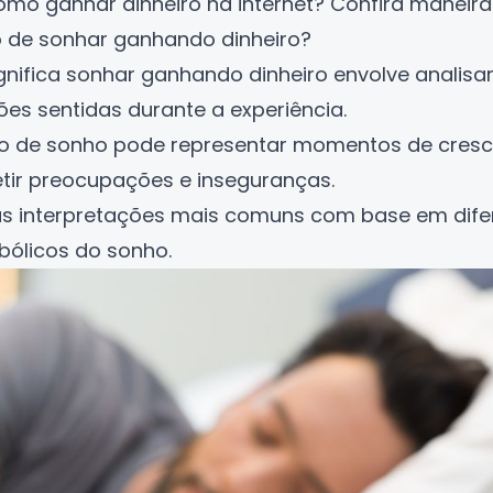
mo ganhar dinheiro na internet? Confira manei
do de sonhar ganhando dinheiro?
gnifica sonhar ganhando dinheiro envolve analisa
es sentidas durante a experiência.
ipo de sonho pode representar momentos de cres
etir preocupações e inseguranças.
a as interpretações mais comuns com base em dif
bólicos do sonho.