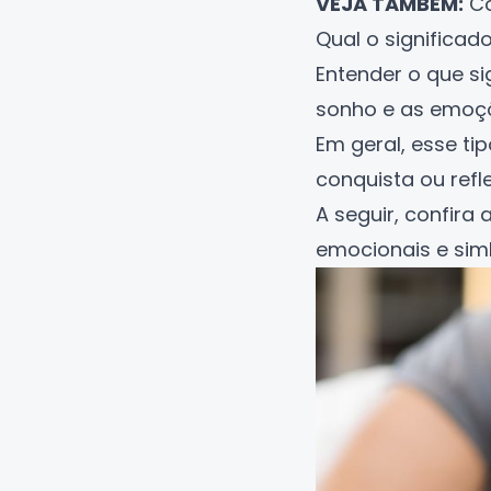
VEJA TAMBÉM:
Co
Qual o significa
Entender o que si
sonho e as emoçõ
Em geral, esse t
conquista ou refl
A seguir, confir
emocionais e sim