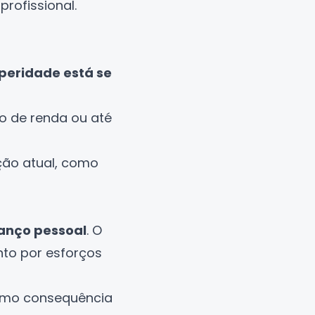
rofissional.
eridade está se
o de renda ou até
ção atual, como
vanço pessoal
. O
nto por esforços
como consequência