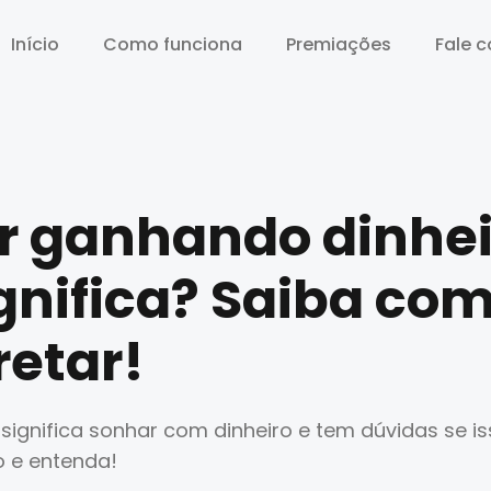
Início
Início
Como funciona
Como funciona
Premiações
Premiações
Fale 
Fale 
r ganhando dinhei
gnifica? Saiba co
retar!
significa sonhar com dinheiro e tem dúvidas se i
go e entenda!