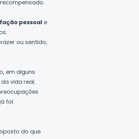
r recompensado.
sfação pessoal
e
os.
razer ou sentido,
o, em alguns
da vida real.
 preocupações
á foi
 oposto do que