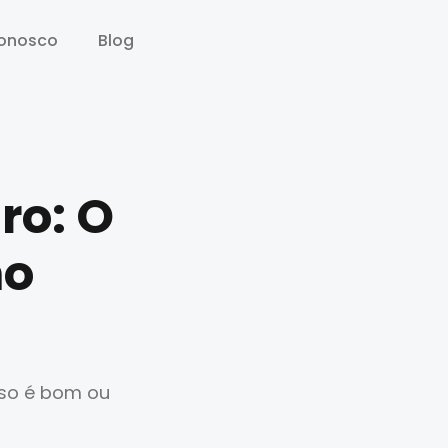
conosco
conosco
Blog
Blog
ro: O
mo
sso é bom ou