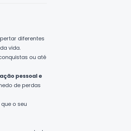
ertar diferentes
da vida.
conquistas ou até
zação pessoal e
 medo de perdas
 que o seu