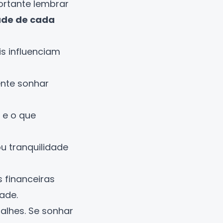
ortante lembrar
ade de cada
s influenciam
ente sonhar
 e o que
u tranquilidade
 financeiras
ade.
talhes. Se sonhar