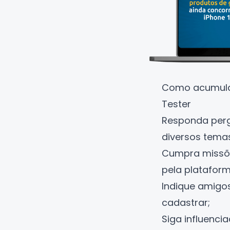
Como acumular
Tester
Responda per
diversos tema
Cumpra missõ
pela plataform
Indique amigo
cadastrar;
Siga influenci