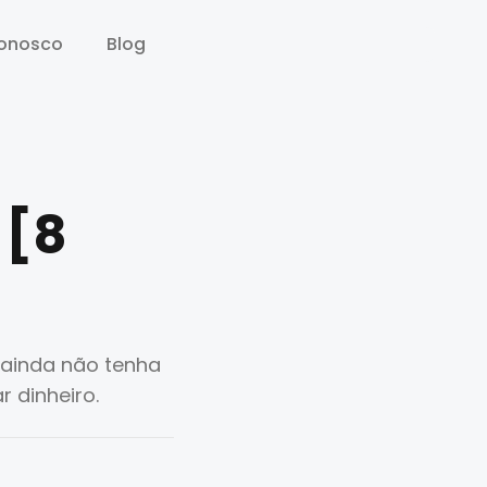
conosco
conosco
Blog
Blog
 [8
 ainda não tenha
 dinheiro.