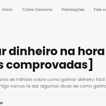
Início
Início
Como funciona
Como funciona
Premiações
Premiações
Fale 
Fale 
 dinheiro na hora
s comprovadas]
unta de milhões sobre como ganhar dinheiro fácil
artigo vamos te dar algumas dicas de como ganhar
go