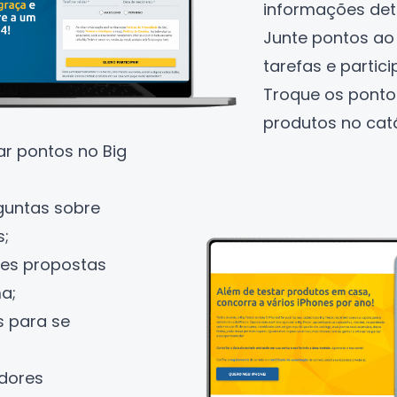
informações det
Junte pontos ao
tarefas e partici
Troque os ponto
produtos no catá
 pontos no Big
guntas sobre
s;
es propostas
a;
s para se
adores