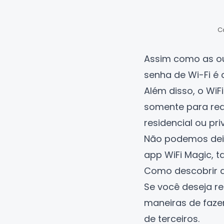
Ca
Assim como as ou
senha de Wi-Fi é
Além disso, o WiF
somente para rede
residencial ou pri
Não podemos deix
app WiFi Magic, t
Como descobrir a 
Se você deseja re
maneiras de fazer
de terceiros.