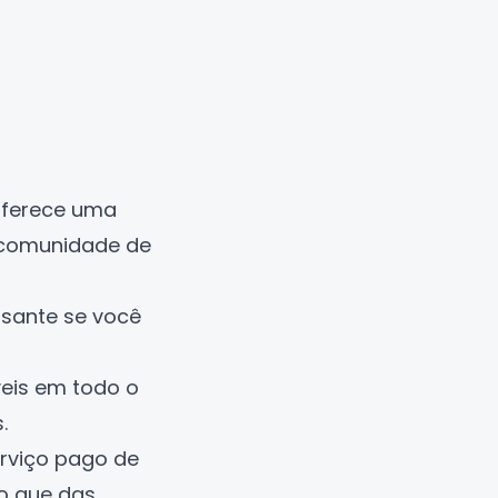
 oferece uma
 comunidade de
ssante se você
veis em todo o
.
erviço pago de
o que das