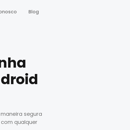
conosco
conosco
Blog
Blog
enha
ndroid
e maneira segura
s com qualquer