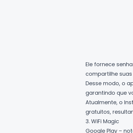
Ele fornece senh
compartilhe suas
Desse modo, o ap
garantindo que v
Atualmente, o In
gratuitos, result
3. WiFi Magic
Google Play – not