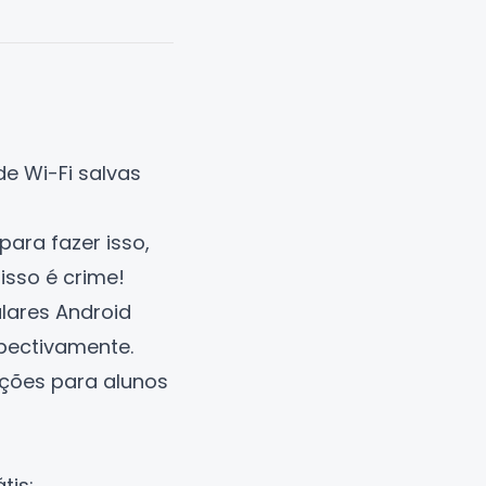
e Wi-Fi salvas
ara fazer isso,
 isso é crime!
ulares Android
spectivamente.
pções para alunos
tis: