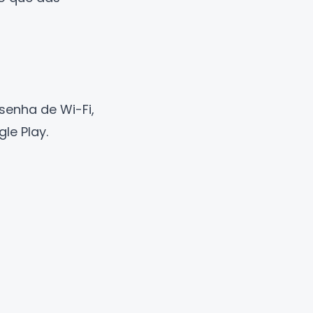
enha de Wi-Fi,
le Play
.