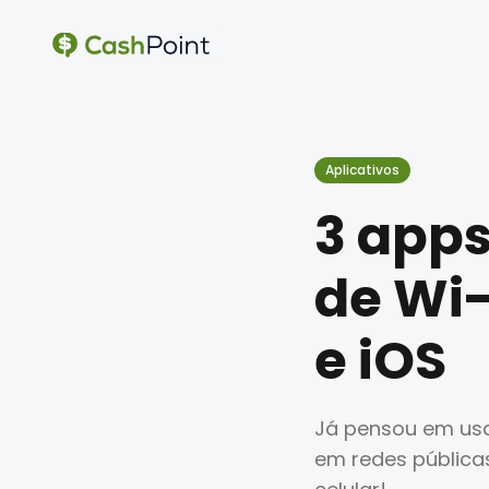
Aplicativos
3 apps
de Wi-
e iOS
Já pensou em usa
em redes pública