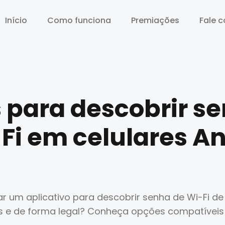
Início
Início
Como funciona
Como funciona
Premiações
Premiações
Fale 
Fale 
 para descobrir s
Fi em celulares A
r um aplicativo para descobrir senha de Wi-Fi d
s e de forma legal? Conheça opções compatívei