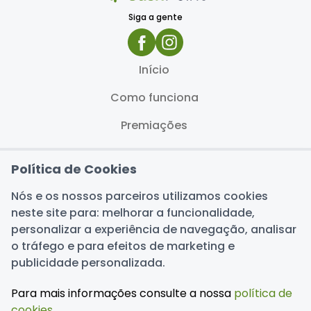
Siga a gente
Início
Como funciona
Premiações
Blog
Política de Cookies
FAQ
Nós e os nossos parceiros utilizamos cookies
Termos de uso
neste site para: melhorar a funcionalidade,
personalizar a experiência de navegação, analisar
Política de privacidade
o tráfego e para efeitos de marketing e
Dúvidas ou sugestões?
publicidade personalizada.
Fale conosco
Para mais informações consulte a nossa
política de
cookies
.